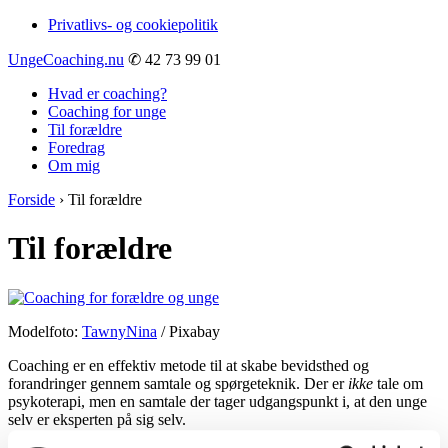
↓
Privatlivs- og cookiepolitik
Hop
til
UngeCoaching.nu
✆ 42 73 99 01
hovedindhold
Hvad er coaching?
Coaching for unge
Til forældre
Foredrag
Om mig
Forside
›
Til forældre
Til forældre
Modelfoto:
TawnyNina
/ Pixabay
Coaching er en effektiv metode til at skabe bevidsthed og
forandringer gennem samtale og spørgeteknik. Der er
ikke
tale om
psykoterapi, men en samtale der tager udgangspunkt i, at den unge
selv er eksperten på sig selv.